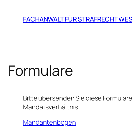
Zum
Inhalt
FACHANWALT FÜR STRAFRECHT WE
springen
Formulare
Bitte übersenden Sie diese Formulare
Mandatsverhältnis.
Mandantenbogen